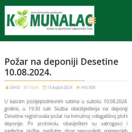
Požar na deponiji Desetine
10.08.2024.
EdinD
Vijesti
13 August 2024
Hits: 858
U kasnim poslijepodnevnim satima u subotu 10.08.2024.
godine, u 19:30 sati Služba obezbjeđenja na deponiji
Desetine registrovala požar na trenutnoj odlagališnoj plohi
deponije. Po protokolu, obaviješteni su vatrogasci i
nadležne službe, međutim zbog nepovoljnih vremenskih