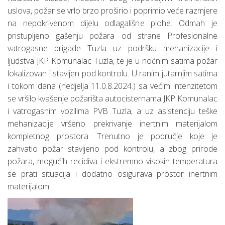
uslova, požar se vrlo brzo proširio i poprimio veće razmjere
na nepokrivenom dijelu odlagališne plohe. Odmah je
pristupljeno gašenju požara od strane Profesionalne
vatrogasne brigade Tuzla uz podršku mehanizacije i
ljudstva JKP Komunalac Tuzla, te je u noćnim satima požar
lokalizovan i stavljen pod kontrolu. U ranim jutarnjim satima
i tokom dana (nedjelja 11.0.8.2024.) sa većim intenzitetom
se vršilo kvašenje požarišta autocisternama JKP Komunalac
i vatrogasnim vozilima PVB Tuzla, a uz asistenciju teške
mehanizacije vršeno prekrivanje inertnim materijalom
kompletnog prostora. Trenutno je područje koje je
zahvatio požar stavljeno pod kontrolu, a zbog prirode
požara, mogućih recidiva i ekstremno visokih temperatura
se prati situacija i dodatno osigurava prostor inertnim
materijalom.