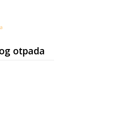
va
tog otpada