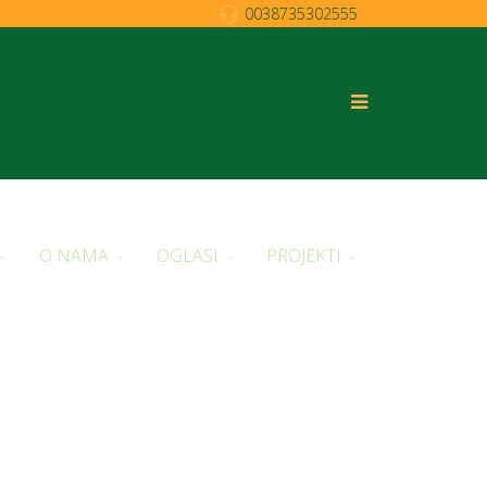
0038735302555
O NAMA
OGLASI
PROJEKTI