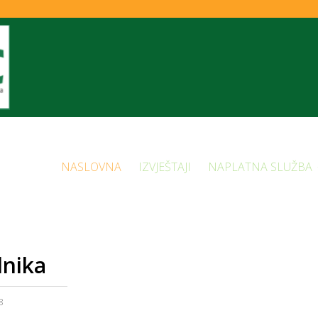
NASLOVNA
IZVJEŠTAJI
NAPLATNA SLUŽBA
dnika
8