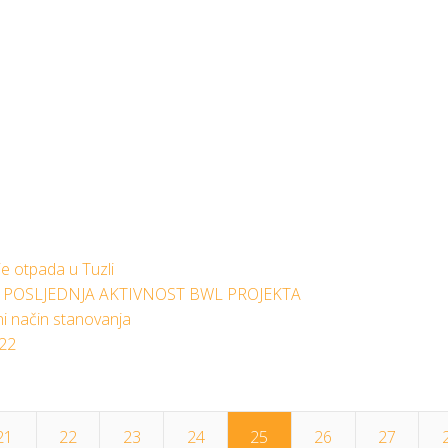
je otpada u Tuzli
POSLJEDNJA AKTIVNOST BWL PROJEKTA
i način stanovanja
022
21
22
23
24
25
26
27