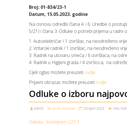
Broj: 01-834/23-1
Datum, 15.05.2023. godine
Na osnovu odredbi člana 4. i 6. Uredbe o postup
5/21) i člana 3. Odluke o potrebi prijema u radni
1. Autoelektričar / 1 izvršilac, na neodređeno vri
2. Vrtlarski radnik / 1 izvršilac, na neodređeno vri
3. Radnik na utovaru smeća / 6 izvršilaca, na od
4. Radnik u Higijeni grada / 4 izvršioca, na određ
Cijeli oglas možete preuzeti
ovdje
.
Prijavni obrazac možete preuzeti
ovdje
.
Odluke o izboru najpovo
EdinD
Javne Nabavke
26 April 2023
Hits: 939
Odluka - kontejneri LOT 1