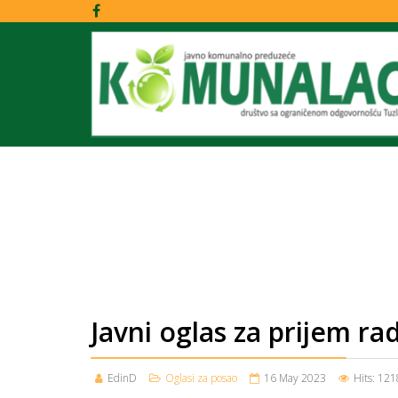
Javni oglas za prijem ra
EdinD
Oglasi za posao
16 May 2023
Hits: 121