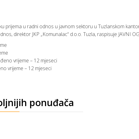
ku prijema u radni odnos u javnom sektoru u Tuzlanskom kantonu
 odnos, direktor JKP „Komunalac“ d.o.o. Tuzla, raspisuje JAVNI 
jeme
jeme
ređeno vrijeme – 12 mjeseci
eno vrijeme – 12 mjeseci
ljnijih ponuđača